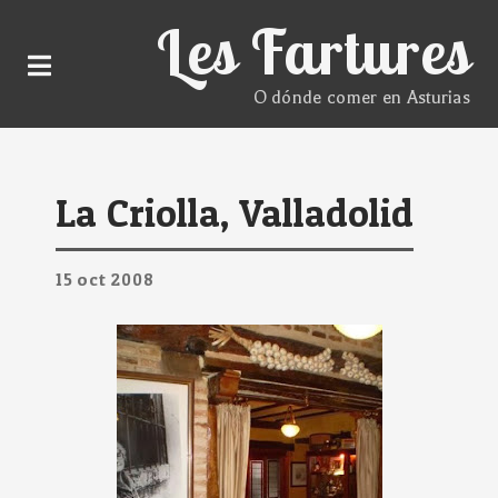
Les Fartures
O dónde comer en Asturias
La Criolla, Valladolid
15
oct
2008