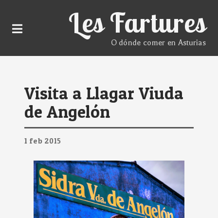
Les Fartures
O dónde comer en Asturias
Visita a Llagar Viuda
de Angelón
1
feb
2015