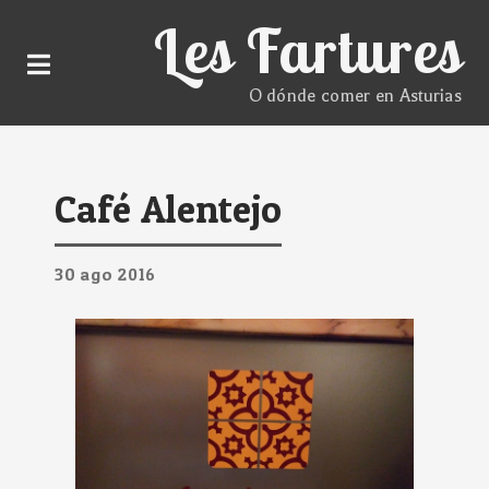
Les Fartures
O dónde comer en Asturias
Café Alentejo
30
ago
2016