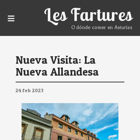
Les Fartures
O dónde comer en Asturias
Nueva Visita: La
Nueva Allandesa
24
feb
2023