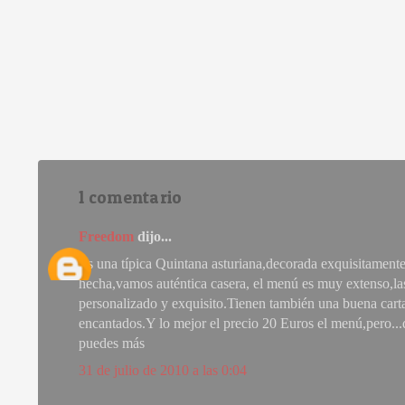
1 comentario
Freedom
dijo...
Es una típica Quintana asturiana,decorada exquisitamente
hecha,vamos auténtica casera, el menú es muy extenso,la
personalizado y exquisito.Tienen también una buena cart
encantados.Y lo mejor el precio 20 Euros el menú,pero...
puedes más
31 de julio de 2010 a las 0:04