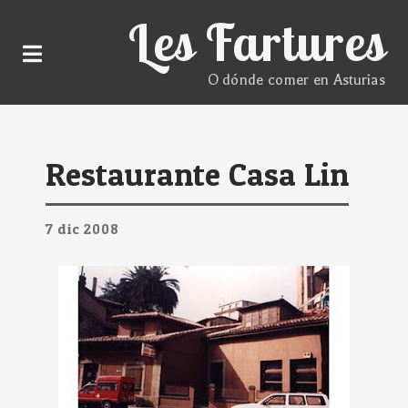
Les Fartures
O dónde comer en Asturias
Restaurante Casa Lin
7
dic
2008