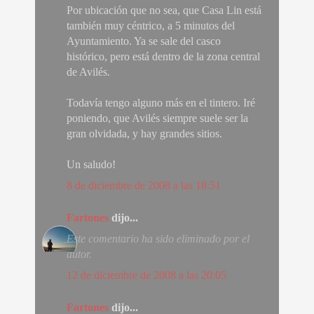
Por ubicación que no sea, que Casa Lin está
también muy céntrico, a 5 minutos del
Ayuntamiento. Ya se sale del casco
histórico, pero está dentro de la zona central
de Avilés.
Todavía tengo alguno más en el tintero. Iré
poniendo, que Avilés siempre suele ser la
gran olvidada, y hay grandes sitios.
Un saludo!
8 de diciembre de 2008 a las 18:51
Fartones
dijo...
Este comentario ha sido eliminado por el
autor.
12 de diciembre de 2008 a las 20:05
Fartones
dijo...