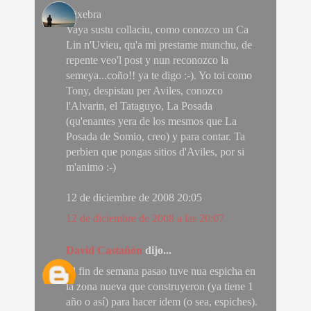
Dixebra
Vaya sustu collaciu, como conozco un Ca
Lin n'Uvieu, qu'a mi prestame munchu, de
repente veo'l post y nun reconozco la
semeya...coño!! ya te digo :-). Yo toi como
Tony, despistau per Aviles, conozco
l'Alvarin, el Tataguyo, La Posada
(qu'enantes yera de los mesmos que La
Posada de Somio, creo) y para contar. Ta
perbien que pongas sitios d'Aviles, por si
m'animo :-)
12 de diciembre de 2008 20:05
12 de diciembre de 2008 a las 20:07
David Castañón
dijo...
El fin de semana pasao tuve nua espicha en
la zona nueva que construyeron (ya tiene 1
año o así) para hacer idem (o sea, espiches).