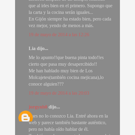
que al irles bien en el primero. Supongo que
la carta y la cocina serán iguales...
En Gijón siempre ha estado bien, pero cada
vez mejor, yendo de menos a más.
19 de mayo de 2014 a las 12:26
Lia dijo...
Me lo apunto!!que buena pinta todo!!es
cierto que pasa muy desapercibido!!
Me han hablado muy bien de Los
Molcajetes(también cocina mejicana),lo
conoce alguien???
19 de mayo de 2014 a las 20:03
jorgynh0
dijo...
Pues no lo conozco Lia. Entré ahora en la
web y parece también bastante auténtico,
pero no había oído hablar de él.