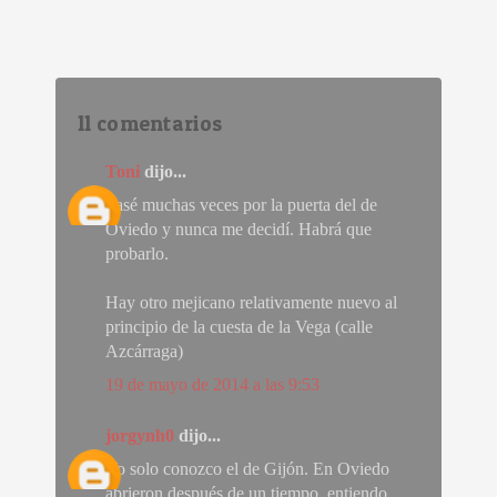
11 comentarios
Toni
dijo...
Pasé muchas veces por la puerta del de
Oviedo y nunca me decidí. Habrá que
probarlo.
Hay otro mejicano relativamente nuevo al
principio de la cuesta de la Vega (calle
Azcárraga)
19 de mayo de 2014 a las 9:53
jorgynh0
dijo...
Yo solo conozco el de Gijón. En Oviedo
abrieron después de un tiempo, entiendo