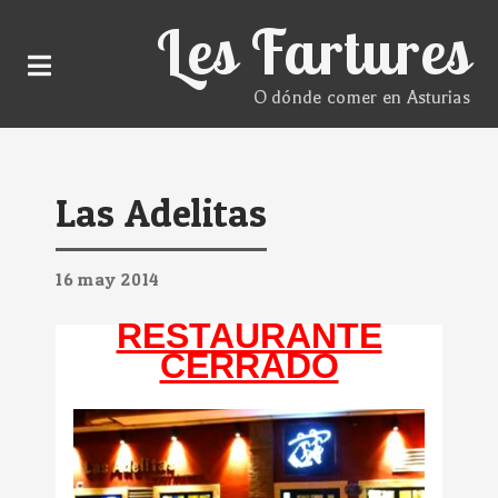
Les Fartures
O dónde comer en Asturias
Las Adelitas
16
may
2014
RESTAURANTE
CERRADO