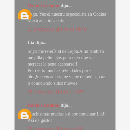
David Castañón
dijo...
Vagu. Yes el nuestru especialista en Cocina
Mexicana, tocate dir.
21 de mayo de 2014 a las 18:03
Lia dijo...
Sí,yo me refería al de Gijón.A mi también
me pilla pelin lejos pero creo que va a
merecer la pena acercarse!!!
Por cierto muchas felicidades por el
blog!me encanta y me viene de perlas para
ir conociendo sitios nuevos!
22 de mayo de 2014 a las 1:55
David Castañón
dijo...
Muchísimas gracias a ti por comentar Lia!!
Así da gusto!
22 de mayo de 2014 a las 8:29