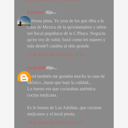
Fartones
dijo...
Perbona pinta. Yo yera de los que diba a la
Casa de Mexicu de la qu'entamaben y taben
nel llocal piquiñucu de la C/Playa. Negociu
qu'en vez de xubir, baxó como les marees y
más dende'l cambiu al sitiu grande.
27 de mayo de 2014 a las 11:24
jorgynh0
dijo...
A mí también me gustaba mucho la casa de
México...hasta que bajo la calidad...
Lo bueno era que cocinaban auténtica
cocina mejicana.
Es lo bueno de Las Adelitas, que cocinan
mejicanos y el local presta.
30 de mayo de 2014 a las 11:57