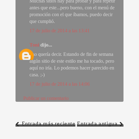
Muchas sitios hay para probar y para repetir
antes que este...pero bueno, con el menú de
promoción con el que íbamos, puedo decir
que cumplió.
17 de julio de 2014 a las 13:41
Toni
dijo...
Eso quería decir. Estando de fin de semana
algún sitio de este estilo me ha tocado, pero
aquí no iría. Lo podemos hacer parecido en
casa. ;-)
17 de julio de 2014 a las 14:06
Publicar un comentario
Entrada más reciente
Entrada antigua