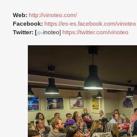
Web:
http://vinoteo.com/
Facebook:
https://es-es.facebook.com/vinoteo
Twitter: [
inoteo]
https://twitter.com/vinoteo
@
v