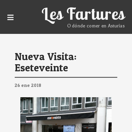
Les Fartures
O dónde comer en Asturias
Nueva Visita:
Eseteveinte
26
ene
2018