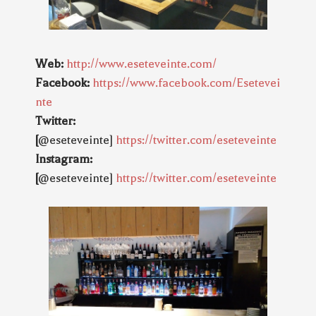
Web:
http://www.eseteveinte.com/
Facebook:
https://www.facebook.com/Esetevei
nte
Twitter:
[
@eseteveinte]
https://twitter.com/eseteveinte
Instagram:
[
@eseteveinte]
https://twitter.com/eseteveinte