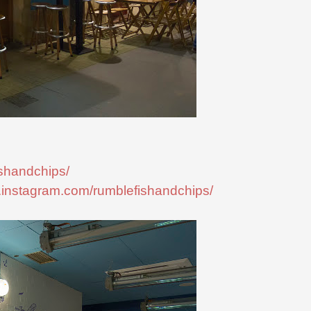
shandchips/
.instagram.com/rumblefishandchips/