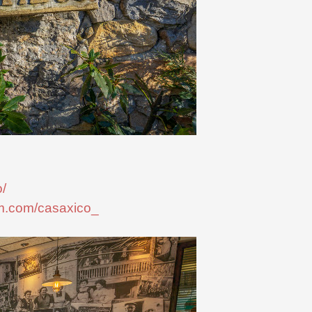
/
am.com/casaxico_