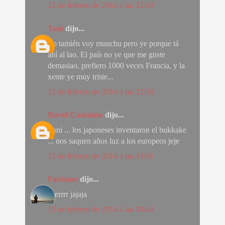
12 de febrero de 2014 a las 12:10
Toni
dijo...
Yo tamién voy munchu pero ye porque tá
ahí al lao. El país no ye que me guste
demasiao, prefiero 1000 veces Francia, y la
xente ye muy triste...
12 de febrero de 2014 a las 12:50
David Castañón
dijo...
Toni ... los japoneses inventaron el bukkake
... nos saquen años luz a los europeos jeje
12 de febrero de 2014 a las 13:01
Fartones
dijo...
Joerrrr jajaja
13 de febrero de 2014 a las 18:44