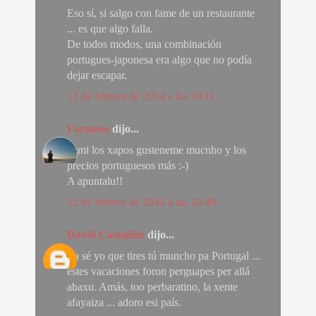
Eso sí, si salgo con fame de un restaurante
... es que algo falla.
De todos modos, una combinación
portugues-japonesa era algo que no podía
dejar escapar.
12 de febrero de 2014 a las 10:11
Fartones
dijo...
A mi los xapos gusteneme mucnho y los
precios portuguesos más :-)
A apuntalu!!
12 de febrero de 2014 a las 10:49
David Castañón
dijo...
Ya sé yo que tires tú muncho pa Portugal ...
estes vacaciones foron perguapes per allá
abaxu. Amás, too perbaratino, la xente
afayaiza ... adoro esi país.