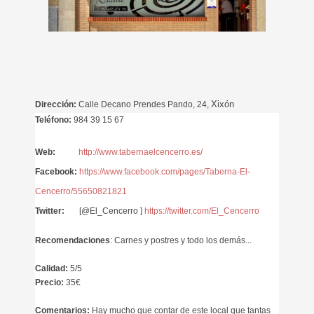
Xixón
Dirección:
Calle Decano Prendes Pando, 24,
Teléfono:
984 39 15 67
Web:
http://www.tabernaelcencerro.es/
Facebook:
https://www.facebook.com/pages/Taberna-El-
Cencerro/55650821821
Twitter:
[@El_Cencerro ]
https://twitter.com/El_Cencerro
Recomendaciones
: Carnes y postres y todo los demás...
Calidad:
5/5
Precio:
35
€
Comentarios:
Hay mucho que contar de este local que tantas