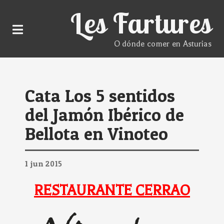
Les Fartures
O dónde comer en Asturias
Cata Los 5 sentidos
del Jamón Ibérico de
Bellota en Vinoteo
1
jun
2015
RESTAURANTE CERRAO