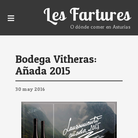
Les Fartures
O dónde comer en Asturias
Bodega Vitheras:
Añada 2015
30
may
2016