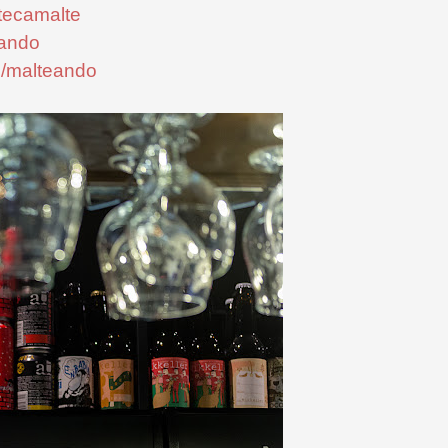
tecamalte
eando
m/malteando