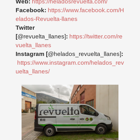
Web:
https://heladosrevuelta.com/
Facebook:
https://www.facebook.com/H
elados-Revuelta-llanes
Twitter
[
@revuelta_llanes]
:
https://twitter.com/re
vuelta_llanes
Instagram [
@helados_revuelta_llanes]
:
https://www.instagram.com/helados_rev
uelta_llanes/