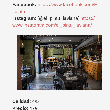
Facebook:
https://www.facebook.com/E
l-pintu
Instagram:
[@el_pintu_laviana]
https://
www.instagram.com/el_pintu_laviana/
Calidad:
4/5
Precio:
47€