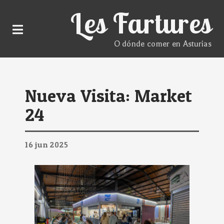
Les Fartures
O dónde comer en Asturias
Nueva Visita: Market
24
16
jun
2025