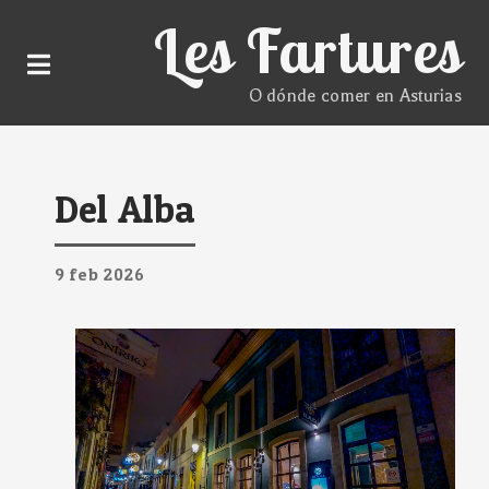
Les Fartures
O dónde comer en Asturias
Del Alba
9
feb
2026