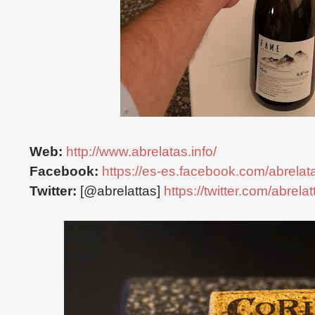
Web:
http://www.abrelatas.info/
Facebook:
https://es-es.facebook.com/abrelat
Twitter:
[@abrelattas]
https://twitter.com/abrelat