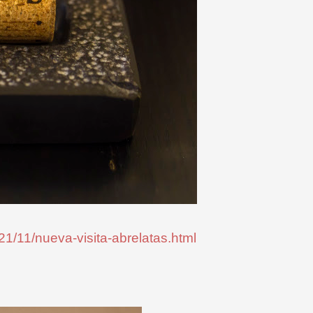
21/11/nueva-visita-abrelatas.html