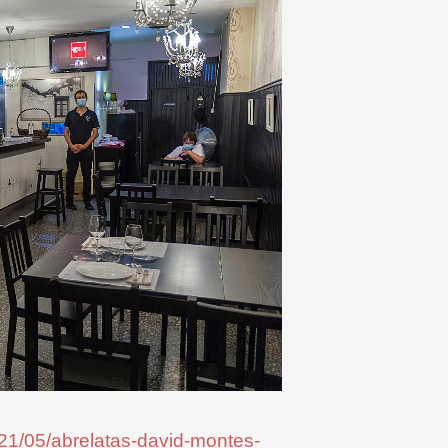
021/05/abrelatas-david-montes-