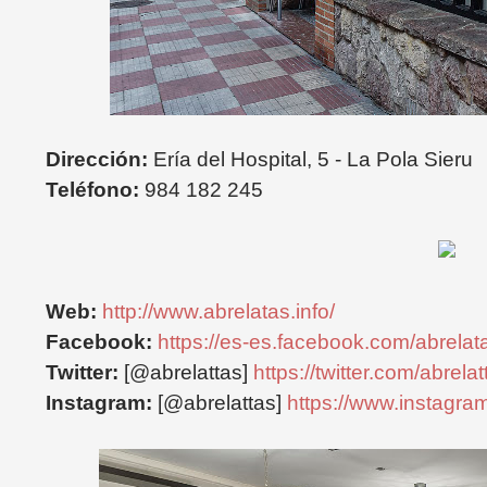
Dirección:
Ería del Hospital, 5 - La Pola Sieru
Teléfono:
984 182 245
Web:
http://www.abrelatas.info/
Facebook:
https://es-es.facebook.com/abrelat
Twitter:
[@abrelattas]
https://twitter.com/abrelat
Instagram:
[@abrelattas]
https://www.instagra