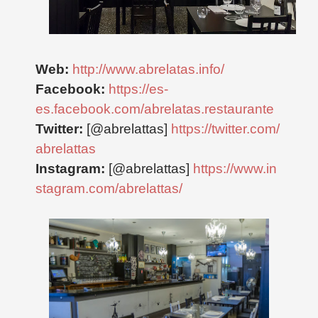
Web:
http://www.abrelatas.info/
Facebook:
https://es-
es.facebook.com/abrelatas.restaurante
Twitter:
[@abrelattas]
https://twitter.com/
abrelattas
Instagram:
[@abrelattas]
https://www.in
stagram.com/abrelattas/