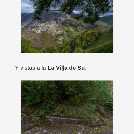
Y vistas a la
La Viḷḷa de Su
.