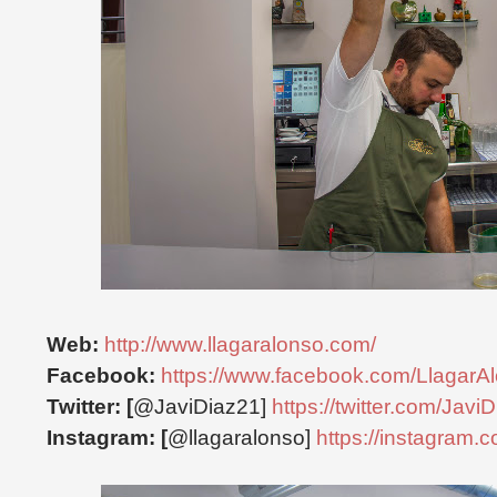
Web:
http://www.llagaralonso.com/
Facebook:
https://www.facebook.com/LlagarA
Twitter: [
@JaviDiaz21]
https://twitter.com/Javi
Instagram: [
@llagaralonso]
https://instagram.c