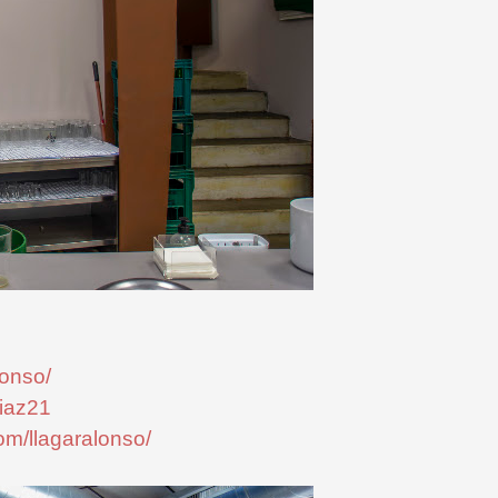
lonso/
Diaz21
om/llagaralonso/