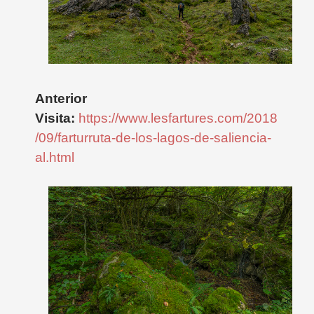
Anterior
Visita:
https://www.lesfartures.com/2018
/09/farturruta-de-los-lagos-de-saliencia-
al.html