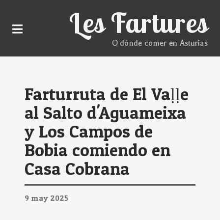
Les Fartures
O dónde comer en Asturias
Farturruta de El Vaḷḷe
al Salto d'Aguameixa
y Los Campos de
Bobia comiendo en
Casa Cobrana
9
may
2025