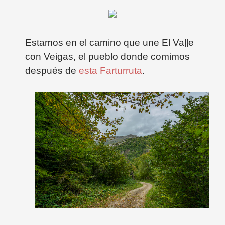
Estamos en el camino que une El
Va
ḷ
ḷe
con Veigas, el pueblo donde comimos
después de
esta Farturruta
.