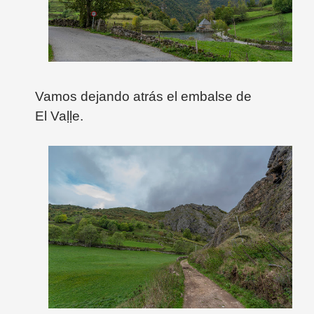
Vamos dejando atrás el embalse de
El
Va
ḷ
ḷe.