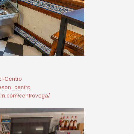
l-Centro
meson_centro
ram.com/centrovega/