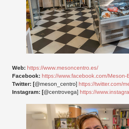
Web:
https://www.mesoncentro.es/
Facebook:
https://www.facebook.com/Meson-E
Twitter: [
@meson_centro]
https://twitter.com/
Instagram: [
@centrovega]
https://www.instag