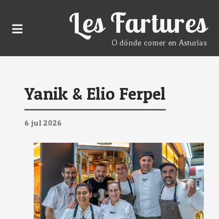
Les Fartures
O dónde comer en Asturias
Yanik & Elio Ferpel
6
jul
2026